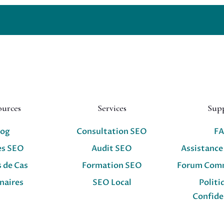
ources
Services
Sup
log
Consultation SEO
F
es SEO
Audit SEO
Assistance
 de Cas
Formation SEO
Forum Com
naires
SEO Local
Politi
Confide