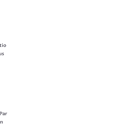
tio
us
 Par
on