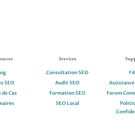
ources
Services
Sup
log
Consultation SEO
F
es SEO
Audit SEO
Assistance
 de Cas
Formation SEO
Forum Com
naires
SEO Local
Politi
Confide