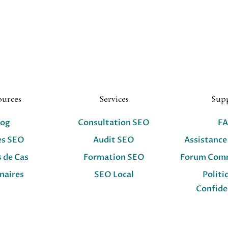
ources
Services
Sup
log
Consultation SEO
F
es SEO
Audit SEO
Assistance
 de Cas
Formation SEO
Forum Com
naires
SEO Local
Politi
Confide