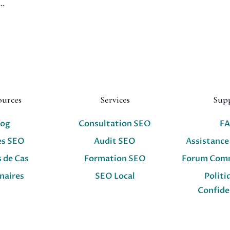
..
ources
Services
Sup
log
Consultation SEO
F
es SEO
Audit SEO
Assistance
 de Cas
Formation SEO
Forum Com
naires
SEO Local
Politi
Confide