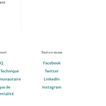
ment
port
Suivez-nous
AQ
Facebook
 Technique
Twitter
munautaire
LinkedIn
que de
Instagram
ntialité