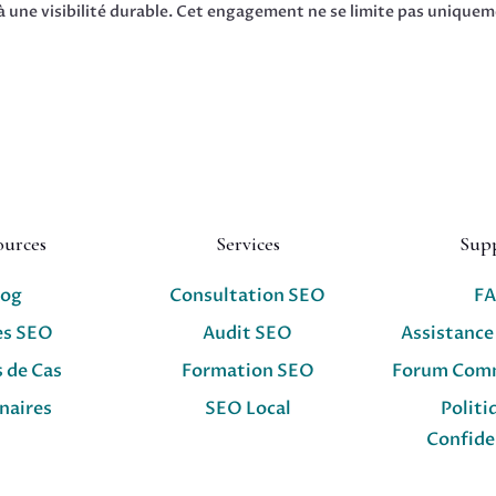
à une visibilité durable. Cet engagement ne se limite pas unique
ources
Services
Sup
log
Consultation SEO
F
es SEO
Audit SEO
Assistance
 de Cas
Formation SEO
Forum Com
naires
SEO Local
Politi
Confide