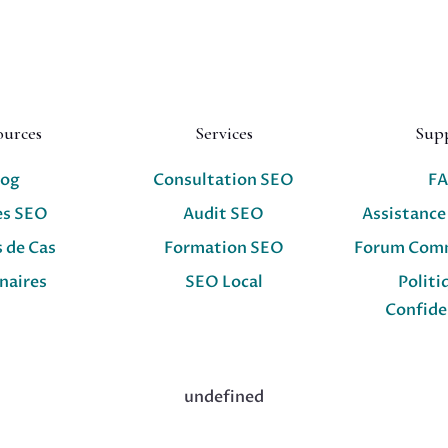
ources
Services
Sup
log
Consultation SEO
F
es SEO
Audit SEO
Assistance
 de Cas
Formation SEO
Forum Com
naires
SEO Local
Politi
Confide
undefined