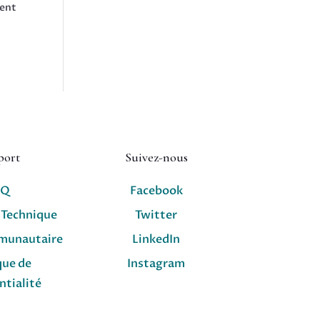
ment
port
Suivez-nous
AQ
Facebook
 Technique
Twitter
munautaire
LinkedIn
que de
Instagram
ntialité