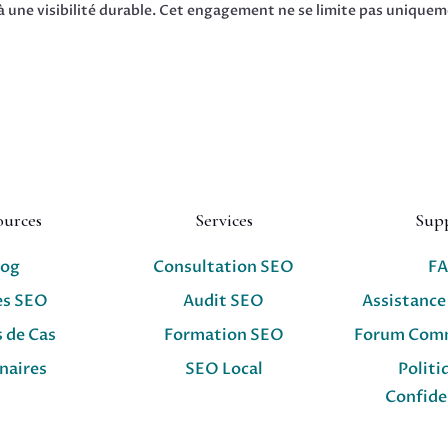
à une visibilité durable. Cet engagement ne se limite pas unique
ources
Services
Sup
log
Consultation SEO
F
es SEO
Audit SEO
Assistance
 de Cas
Formation SEO
Forum Com
naires
SEO Local
Politi
Confide