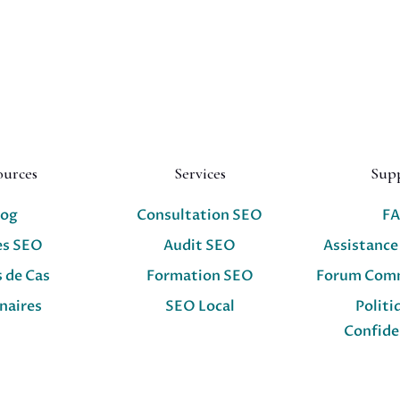
ources
Services
Sup
log
Consultation SEO
F
es SEO
Audit SEO
Assistance
 de Cas
Formation SEO
Forum Com
naires
SEO Local
Politi
Confide